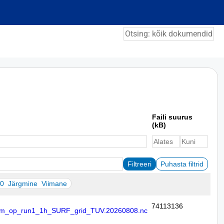
Faili suurus
(kB)
0
Järgmine
Viimane
74113136
_op_run1_1h_SURF_grid_TUV.20260808.nc