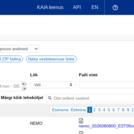
help_outline
KAIA teenus
API
EN
d ZIP failina
Näita veebiteenuse linke
Liik
Faili nimi
<-
Vali ...
>
Märgi kõik leheküljel
Esimene
Eelmine
1
2
3
4
5
6
7
8
9
1
NEMO
nemo_2026080800_EST05nm