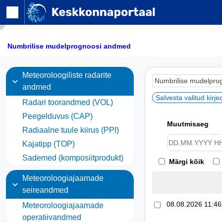
Numbrilise mudelprognoosi andmed
Meteoroloogiliste radarite
expand_more
andmed
Salvesta valitud kirje
Radari toorandmed (VOL)
Peegelduvus (CAP)
Muutmisaeg
Radiaalne tuule kiirus (PPI)
Kajatipp (TOP)
Sademed (komposiitprodukt)
Märgi kõik
Meteoroloogiajaamade
expand_more
seireandmed
08.08.2026 11:46
Meteoroloogiajaamade
operatiivandmed