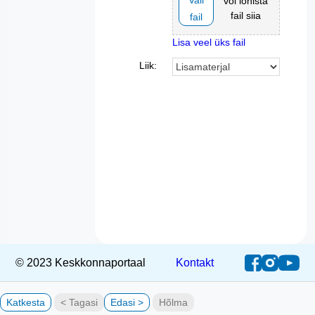
Vali
või lohista
fail siia
fail
Lisa veel üks fail
Liik:
© 2023 Keskkonnaportaal
Kontakt