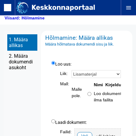
menu
Viisard: Hõlmamine
Hõlmamine: Määra allikas
1. Määra
Määra hõlmatava dokumendi sisu ja liik.
allikas
2. Määra
dokumendi
Loo uus:
asukoht
Liik:
Mall:
Nimi
Kirjeldus
Malle
Loo dokument
pole.
ilma failita
Laadi dokument:
Failid: