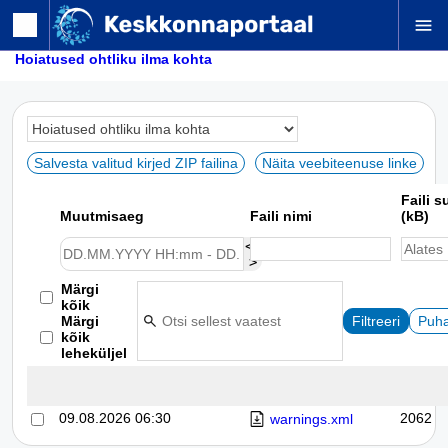
menu
Hoiatused ohtliku ilma kohta
Salvesta valitud kirjed ZIP failina
Näita veebiteenuse linke
Faili 
Muutmisaeg
Faili nimi
(kB)
<-
>
Märgi
kõik
Märgi
kõik
leheküljel
09.08.2026 06:30
2062
warnings.xml